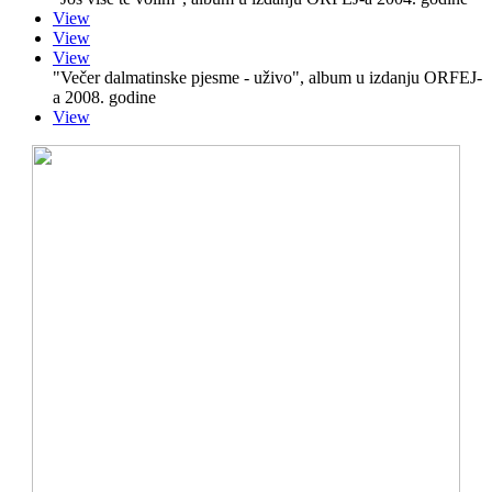
View
View
View
"Večer dalmatinske pjesme - uživo", album u izdanju ORFEJ-
a 2008. godine
View